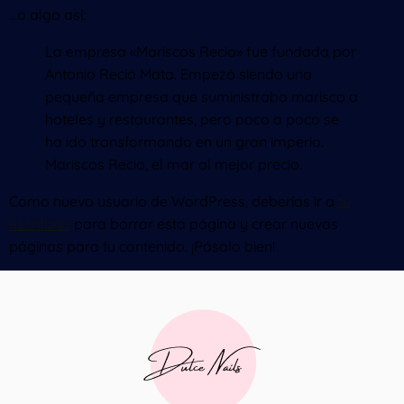
…o algo así:
La empresa «Mariscos Recio» fue fundada por
Antonio Recio Mata. Empezó siendo una
pequeña empresa que suministraba marisco a
hoteles y restaurantes, pero poco a poco se
ha ido transformando en un gran imperio.
Mariscos Recio, el mar al mejor precio.
Como nuevo usuario de WordPress, deberías ir a
tu
escritorio
para borrar esta página y crear nuevas
páginas para tu contenido. ¡Pásalo bien!