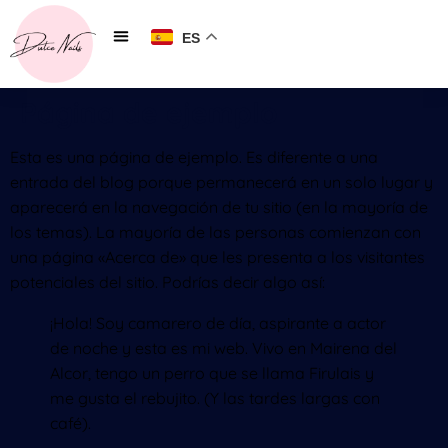
contenido
ES
Página de ejemplo
Esta es una página de ejemplo. Es diferente a una
entrada del blog porque permanecerá en un solo lugar y
aparecerá en la navegación de tu sitio (en la mayoría de
los temas). La mayoría de las personas comienzan con
una página «Acerca de» que les presenta a los visitantes
potenciales del sitio. Podrías decir algo así:
¡Hola! Soy camarero de día, aspirante a actor
de noche y esta es mi web. Vivo en Mairena del
Alcor, tengo un perro que se llama Firulais y
me gusta el rebujito. (Y las tardes largas con
café).