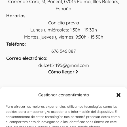
Carrer de Caro, 31, Ponent, 07013 Palma, Illes Balears,
España
Horarios:
Con cita previa
Lunes y miércoles: 1:30h - 19:30h
Martes, jueves y viernes: 9:30h - 15:30h
Teléfono:
676 546 887
Correo electrónico:
dulce151195@gmail.com
Cómo llegar
Gestionar consentimiento
Legal
Para ofrecer las mejores experiencias, utilizamos tecnologías como las
Aviso legal
cookies para almacenar y/o acceder a la información del dispositivo. El
consentimiento de estas tecnologías nos permitirá procesar datos como
Política de privacidad
el comportamiento de navegación o las identificaciones únicas en este
sitio. No consentir o retirar el consentimiento, puede afectar